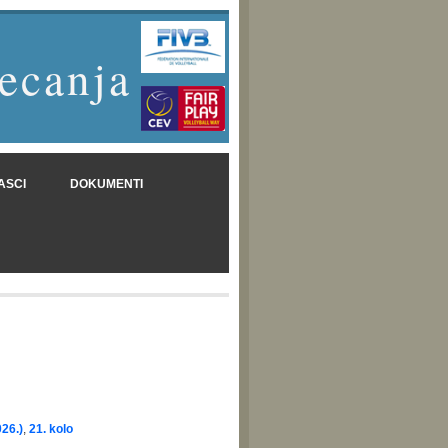
ecanja
ASCI
DOKUMENTI
26.)
,
21. kolo