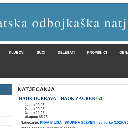
tska odbojkaška natj
KLUBOVI
SUCI
DELEGATI
PROPISNICI
OBR
NATJECANJA
HAOK DUBRAVA
–
HAOK ZAGREB
0:3
1. set:
23:25
2. set:
20:25
3. set:
22:25
ukupno:
65:75
Natjecanje:
PRVA B LIGA - SKUPINA SJEVER – seniorke (2025./20