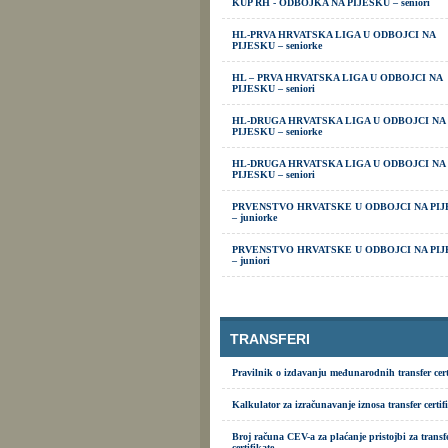
KUP RH - ODBOJKA NA PIJESKU – seniori
HL-PRVA HRVATSKA LIGA U ODBOJCI NA
PIJESKU – seniorke
HL – PRVA HRVATSKA LIGA U ODBOJCI NA
PIJESKU – seniori
HL-DRUGA HRVATSKA LIGA U ODBOJCI NA
PIJESKU – seniorke
HL-DRUGA HRVATSKA LIGA U ODBOJCI NA
PIJESKU – seniori
PRVENSTVO HRVATSKE U ODBOJCI NA PIJ
– juniorke
PRVENSTVO HRVATSKE U ODBOJCI NA PIJ
– juniori
TRANSFERI
Pravilnik o izdavanju međunarodnih transfer cert
Kalkulator za izračunavanje iznosa transfer certif
Broj računa CEV-a za plaćanje pristojbi za transf
certifikate