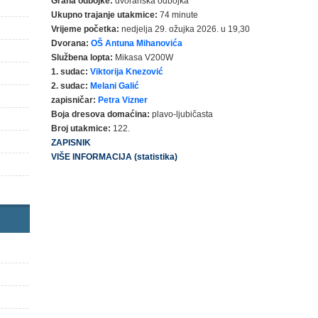
Grana odbojke:
dvoranska odbojka
Ukupno trajanje utakmice:
74 minute
Vrijeme početka:
nedjelja 29. ožujka 2026. u 19,30
Dvorana:
OŠ Antuna Mihanovića
Službena lopta:
Mikasa V200W
1. sudac:
Viktorija Knezović
2. sudac:
Melani Galić
zapisničar:
Petra Vizner
Boja dresova domaćina:
plavo-ljubičasta
Broj utakmice:
122.
ZAPISNIK
VIŠE INFORMACIJA (statistika)