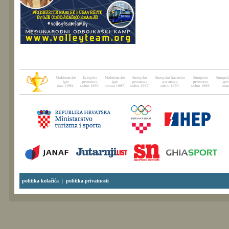
Mediteranske
Europsko
Mediteranske
Europsko
Europsko kadetsko
Europsko
Europsk
igre
prvenstvo
igre
prvenstvo
prvenstvo
prvenstvo
prv
zlato 1993.
srebro 1995.
bronca 1997.
srebro 1997.
srebro 1997.
srebro 1999.
zlat
politika kolačića
|
politika privatnosti