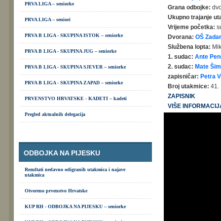
PRVA LIGA – seniorke
Grana odbojke:
dvo
Ukupno trajanje u
PRVA LIGA – seniori
Vrijeme početka:
s
PRVA B LIGA - SKUPINA ISTOK – seniorke
Dvorana:
OŠ Zadars
Službena lopta:
Mi
PRVA B LIGA - SKUPINA JUG – seniorke
1. sudac:
Ante Pen
2. sudac:
Mate Ši
PRVA B LIGA - SKUPINA SJEVER – seniorke
zapisničar:
Petra V
PRVA B LIGA - SKUPINA ZAPAD – seniorke
Broj utakmice:
41.
ZAPISNIK
PRVENSTVO HRVATSKE - KADETI – kadeti
VIŠE INFORMACIJA 
Pregled aktualnih delegacija
ODBOJKA NA PIJESKU
Rezultati nedavno odigranih utakmica i najave
utakmica
Otvoreno prvenstvo Hrvatske
KUP RH - ODBOJKA NA PIJESKU – seniorke