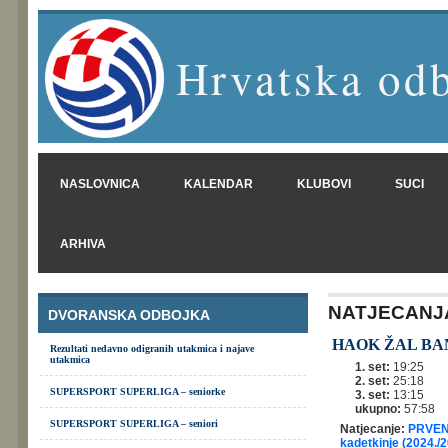
Hrvatska odb
NASLOVNICA
KALENDAR
KLUBOVI
SUCI
ARHIVA
NATJECANJ
DVORANSKA ODBOJKA
HAOK ŽAL BA
Rezultati nedavno odigranih utakmica i najave
utakmica
1. set:
19:25
2. set:
25:18
SUPERSPORT SUPERLIGA – seniorke
3. set:
13:15
ukupno:
57:58
SUPERSPORT SUPERLIGA – seniori
Natjecanje:
PRVENS
kadetkinje (2024./2