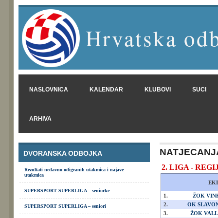
Hrvatska odb
NASLOVNICA
KALENDAR
KLUBOVI
SUCI
ARHIVA
NATJECANJ
DVORANSKA ODBOJKA
2. LIGA - REGIJ
Rezultati nedavno odigranih utakmica i najave
utakmica
EKI
SUPERSPORT SUPERLIGA – seniorke
1.
ŽOK VINK
2.
OK SLAVO
SUPERSPORT SUPERLIGA – seniori
3.
ŽOK VALL