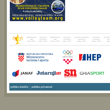
Mediteranske
Europsko
Mediteranske
Europsko
Europsko kadetsko
Europsko
Europsk
igre
prvenstvo
igre
prvenstvo
prvenstvo
prvenstvo
prv
zlato 1993.
srebro 1995.
bronca 1997.
srebro 1997.
srebro 1997.
srebro 1999.
zlat
politika kolačića
|
politika privatnosti