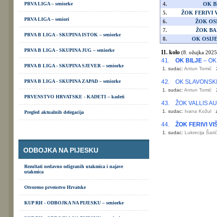
PRVA LIGA – seniorke
4.
OK B
5.
ŽOK FERIVI V
PRVA LIGA – seniori
6.
ŽOK OSI
7.
ŽOK B
PRVA B LIGA - SKUPINA ISTOK – seniorke
8.
OK OSIJE
PRVA B LIGA - SKUPINA JUG – seniorke
11. kolo
(8. ožujka 2025
41.
OK BILJE
– OK
PRVA B LIGA - SKUPINA SJEVER – seniorke
1. sudac:
Antun Tomić
PRVA B LIGA - SKUPINA ZAPAD – seniorke
42.
OK SLAVONSK
1. sudac:
Antun Tomić
PRVENSTVO HRVATSKE - KADETI – kadeti
43.
ŽOK VALLIS A
1. sudac:
Ivana Kožul
Pregled aktualnih delegacija
44.
ŽOK FERIVI VI
1. sudac:
Lukrecija Šarić
ODBOJKA NA PIJESKU
Rezultati nedavno odigranih utakmica i najave
utakmica
Otvoreno prvenstvo Hrvatske
KUP RH - ODBOJKA NA PIJESKU – seniorke