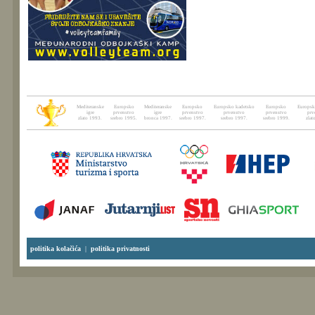
Mediteranske
Europsko
Mediteranske
Europsko
Europsko kadetsko
Europsko
Europsk
igre
prvenstvo
igre
prvenstvo
prvenstvo
prvenstvo
prv
zlato 1993.
srebro 1995.
bronca 1997.
srebro 1997.
srebro 1997.
srebro 1999.
zlat
politika kolačića
|
politika privatnosti