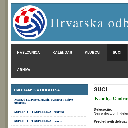
Hrvatska odb
NASLOVNICA
KALENDAR
KLUBOVI
SUCI
ARHIVA
SUCI
DVORANSKA ODBOJKA
Klaudija Cindrić
Rezultati nedavno odigranih utakmica i najave
utakmica
Delegacije:
SUPERSPORT SUPERLIGA – seniorke
Nema dostupnih deleg
SUPERSPORT SUPERLIGA – seniori
Pregled svih delegacij