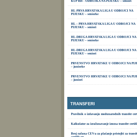
KUP RH - ODBOJKA NA PIJESKU – seniori
HL-PRVA HRVATSKA LIGA U ODBOJCI NA
PIJESKU – seniorke
HL – PRVA HRVATSKA LIGA U ODBOJCI NA
PIJESKU – seniori
HL-DRUGA HRVATSKA LIGA U ODBOJCI NA
PIJESKU – seniorke
HL-DRUGA HRVATSKA LIGA U ODBOJCI NA
PIJESKU – seniori
PRVENSTVO HRVATSKE U ODBOJCI NA PIJ
– juniorke
PRVENSTVO HRVATSKE U ODBOJCI NA PIJ
– juniori
TRANSFERI
Pravilnik o izdavanju međunarodnih transfer cert
Kalkulator za izračunavanje iznosa transfer certif
Broj računa CEV-a za plaćanje pristojbi za transf
certifikate