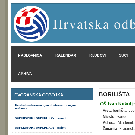
Hrvatska odb
NASLOVNICA
KALENDAR
KLUBOVI
SUCI
ARHIVA
BORILIŠTA
DVORANSKA ODBOJKA
OŠ Ivan Kukuljev
Rezultati nedavno odigranih utakmica i najave
utakmica
Vrsta borilišta:
dvo
Mjesto:
Ivanec
SUPERSPORT SUPERLIGA – seniorke
Adresa:
Akademika
SUPERSPORT SUPERLIGA – seniori
Županija:
Krapinsk