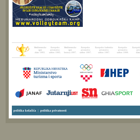
Mediteranske
Europsko
Mediteranske
Europsko
Europsko kadetsko
Europsko
Europsk
igre
prvenstvo
igre
prvenstvo
prvenstvo
prvenstvo
prv
zlato 1993.
srebro 1995.
bronca 1997.
srebro 1997.
srebro 1997.
srebro 1999.
zlat
politika kolačića
|
politika privatnosti